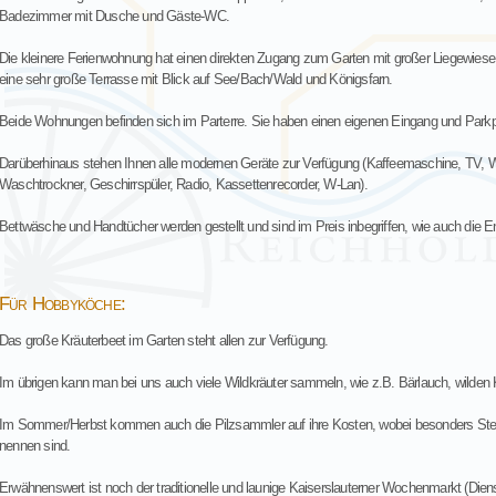
Badezimmer mit Dusche und Gäste-WC.
Die kleinere Ferienwohnung hat einen direkten Zugang zum Garten mit großer Liegewiese
eine sehr große Terrasse mit Blick auf See/Bach/Wald und Königsfarn.
Beide Wohnungen befinden sich im Parterre. Sie haben einen eigenen Eingang und Parkp
Darüberhinaus stehen Ihnen alle modernen Geräte zur Verfügung (Kaffeemaschine, TV
Waschtrockner, Geschirrspüler, Radio, Kassettenrecorder, W-Lan).
Bettwäsche und Handtücher werden gestellt und sind im Preis inbegriffen, wie auch die E
Für Hobbyköche:
Das große Kräuterbeet im Garten steht allen zur Verfügung.
Im übrigen kann man bei uns auch viele Wildkräuter sammeln, wie z.B. Bärlauch, wilden 
Im Sommer/Herbst kommen auch die Pilzsammler auf ihre Kosten, wobei besonders Steinp
nennen sind.
Erwähnenswert ist noch der traditionelle und launige Kaiserslauterner Wochenmarkt (Die