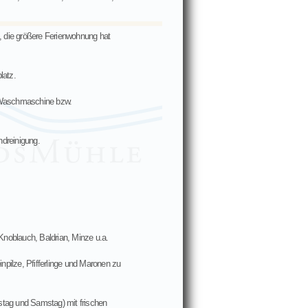
, die größere Ferienwohnung hat
latz.
, Waschmaschine bzw.
ndreinigung.
Knoblauch, Baldrian, Minze u.a.
ilze, Pfifferlinge und Maronen zu
nstag und Samstag) mit frischen