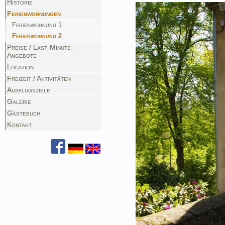
Historie
Ferienwohnungen
Ferienwohnung 1
Ferienwohnung 2
Preise / Last-Minute-
Angebote
Location
Freizeit / Aktivitäten
Ausflugsziele
Galerie
Gästebuch
Kontakt