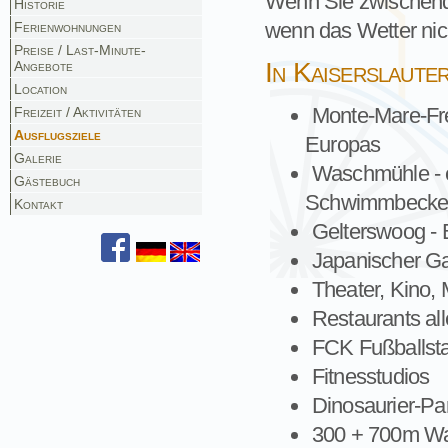
Wenn Sie zwischendu
Historie
wenn das Wetter nich
Ferienwohnungen
Preise / Last-Minute-
In Kaiserslauter
Angebote
Location
Monte-Mare-Fre
Freizeit / Aktivitäten
Ausflugsziele
Europas
Galerie
Waschmühle - 
Gästebuch
Schwimmbecken
Kontakt
Gelterswoog -
Japanischer Ga
Theater, Kino,
Restaurants all
FCK Fußballst
Fitnesstudios
Dinosaurier-Pa
300 + 700m Wal